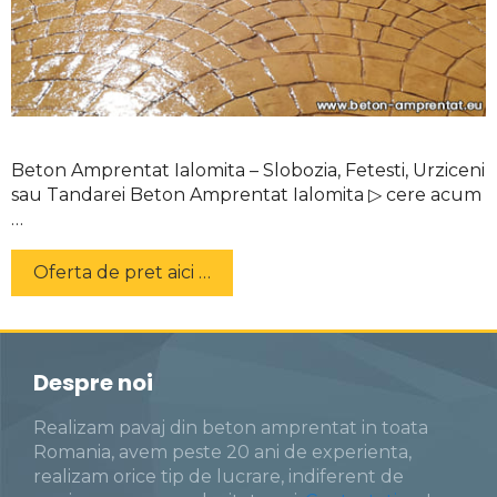
Beton Amprentat Ialomita – Slobozia, Fetesti, Urziceni
sau Tandarei Beton Amprentat Ialomita ▷ cere acum
…
Oferta de pret aici …
Despre noi
Realizam pavaj din beton amprentat in toata
Romania, avem peste 20 ani de experienta,
realizam orice tip de lucrare, indiferent de