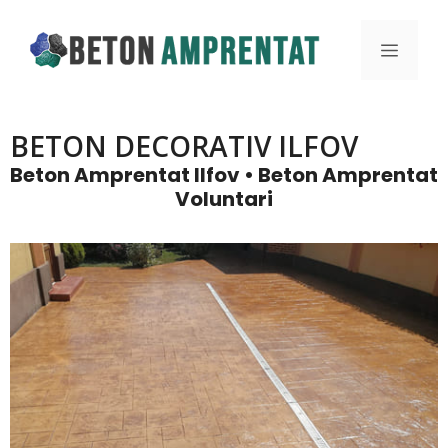
Sari
la
MENIU
conținut
BETON DECORATIV ILFOV
Beton Amprentat Ilfov • Beton Amprentat
Voluntari