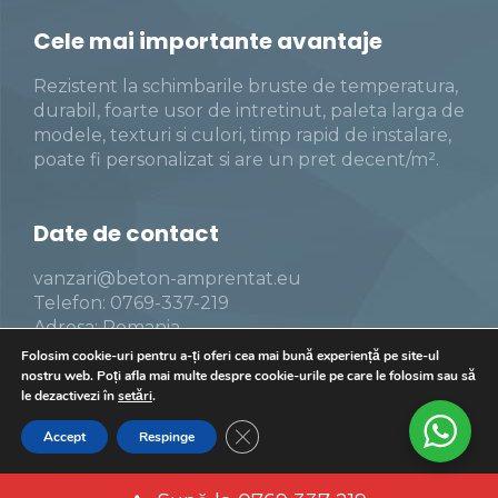
Cele mai importante avantaje
Rezistent la schimbarile bruste de temperatura,
durabil, foarte usor de intretinut, paleta larga de
modele, texturi si culori, timp rapid de instalare,
poate fi personalizat si are un pret decent/m².
Date de contact
vanzari@beton-amprentat.eu
Telefon: 0769-337-219
Adresa: Romania
Culoare Beton Amprentat
Folosim cookie-uri pentru a-ți oferi cea mai bună experiență pe site-ul
nostru web. Poți afla mai multe despre cookie-urile pe care le folosim sau să
le dezactivezi în
setări
.
© 2026
Beton Amprentat Romania | Oferta de Pret in 2026
• Toate
Close GDPR Cookie Banner
drepturile rezervate!
Politică privind fișierele cookies
|
Politică de
Accept
Respinge
confidențialitate
|
Termene și condiții