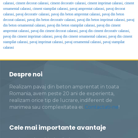
calarasi
,
ciment decorat calarasi
,
ciment decorativ calarasi
,
ciment imprimat calarasi
,
ciment
ornamental calarasi
,
ciment stampilat calarasi
,
pavaj amprentat calarasi
,
pavaj decorat
calarasi
,
pavaj decorativ calarasi
,
pavaj din beton amprentat calarasi
,
pavaj din beton
decorat calarasi
,
pavaj din beton decorativ calarasi
,
pavaj din beton imprimat calarasi
,
pavaj
din beton ornamental calarasi
,
pavaj din beton stampilat calarasi
,
pavaj din ciment
amprentat calarasi
,
pavaj din ciment decorat calarasi
,
pavaj din ciment decorativ calarasi
,
pavaj din ciment imprimat calarasi
,
pavaj din ciment ornamental calarasi
,
pavaj din ciment
stampilat calarasi
,
pavaj imprimat calarasi
,
pavaj ornamental calarasi
,
pavaj stampilat
calarasi
Despre noi
Realizam pavaj din beton amprentat in toata
Romania, avem peste 20 ani de experienta,
realizam orice tip de lucrare, indiferent de
marimea sau complexitatea ei.
Contactati-ne
!
Cele mai importante avantaje