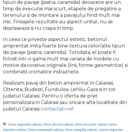
tipuri de pavaje (piatra, caramida) deoarece are un
timp de executie mai scurt, etapele de pregatire a
terenului si de montare a pavajului fiind mult mai
mic. Finisajele rezultate au aspect unitar, nu se
deplaseaza si nu crapa in timp.
In ceea ce priveste aspectul estetic, betonul
amprentat imita foarte bine textura celorlalte tipuri
de pavaje (piatra, caramida). Totodata, el poate fi
folosit intr-o gama mult mai variata de modele cu
motive decorative originale (linii, forme geometrice) si
combinatii cromatice indraznete.
Realizam pavaj din beton amprentat in Calarasi,
Oltenita, Budesti, Fundulea, Lehliu-Gara si in tot
judetul Calarasi. Pentru o oferta de pret
personalizata in Calarasi sau oricare alta localitate din
judetul Calarasi
contactati-ne
!
Etichete
beton amprentat calarasi
,
beton decorat calarasi
,
beton decorativ calarasi
,
beton
imprimat calarasi
,
beton ornamental calarasi
,
beton stampilat calarasi
,
ciment amprentat