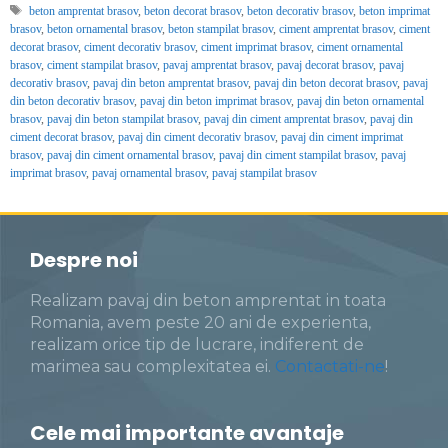
Etichete
beton amprentat brasov
,
beton decorat brasov
,
beton decorativ brasov
,
beton imprimat
brasov
,
beton ornamental brasov
,
beton stampilat brasov
,
ciment amprentat brasov
,
ciment
decorat brasov
,
ciment decorativ brasov
,
ciment imprimat brasov
,
ciment ornamental
brasov
,
ciment stampilat brasov
,
pavaj amprentat brasov
,
pavaj decorat brasov
,
pavaj
decorativ brasov
,
pavaj din beton amprentat brasov
,
pavaj din beton decorat brasov
,
pavaj
din beton decorativ brasov
,
pavaj din beton imprimat brasov
,
pavaj din beton ornamental
brasov
,
pavaj din beton stampilat brasov
,
pavaj din ciment amprentat brasov
,
pavaj din
ciment decorat brasov
,
pavaj din ciment decorativ brasov
,
pavaj din ciment imprimat
brasov
,
pavaj din ciment ornamental brasov
,
pavaj din ciment stampilat brasov
,
pavaj
imprimat brasov
,
pavaj ornamental brasov
,
pavaj stampilat brasov
Despre noi
Realizam pavaj din beton amprentat in toata
Romania, avem peste 20 ani de experienta,
realizam orice tip de lucrare, indiferent de
marimea sau complexitatea ei.
Contactati-ne
!
Cele mai importante avantaje