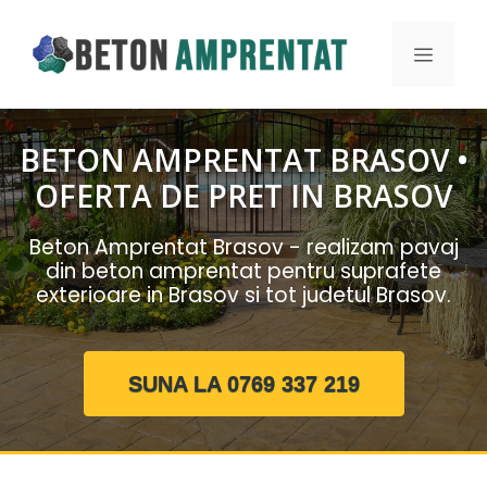
Sari
la
MENIU
conținut
BETON AMPRENTAT BRASOV •
OFERTA DE PRET IN BRASOV
Beton Amprentat Brasov - realizam pavaj
din beton amprentat pentru suprafete
exterioare in Brasov si tot judetul Brasov.
SUNA LA 0769 337 219